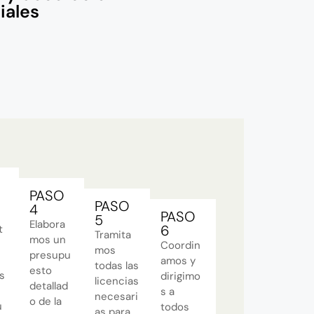
iales
PASO
PASO
4
PASO
5
Elabora
6
t
Tramita
mos un
Coordin
mos
presupu
amos y
todas las
esto
s
dirigimo
licencias
detallad
s a
necesari
o de la
u
todos
as para