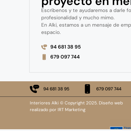
proyecto en me
Escríbenos y te ayudaremos a darle f
profesionalidad y mucho mimo.
En Alki, estamos a un mensaje de emp
espacio.
94 681 38 95
679 097 744
94 681 38 95
679 097 744
Interiores Alki © Copyright 2025. Diseño web
realizado por
IRT Marketing