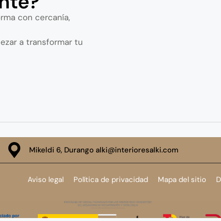
nte?
orma con cercanía,
ezar a transformar tu
Mikeldi 6, Durango alki@interioresalki.com
Aviso legal
Política de privacidad
Mapa del sitio
D