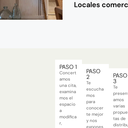
Locales comerc
PASO 1
PASO
Concert
PASO
2
amos
3
Te
una cita,
Te
escucha
examina
presen
mos
mos el
amos
para
espacio
varias
conocer
a
propue
te mejor
modifica
tas de
y nos
r,
distrib
expones