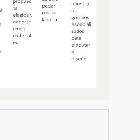
propues
nuestro
poder
ta
za
s
realizar
elegida y
gremios
la obra.
concret
o
especiali
amos
zados
material
para
es.
ejecutar
s
el
diseño.
e