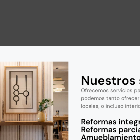
Nuestros 
Ofrecemos servicios par
podemos tanto ofrecer s
locales, o incluso inter
Reformas integ
Reformas parci
Amueblamiento