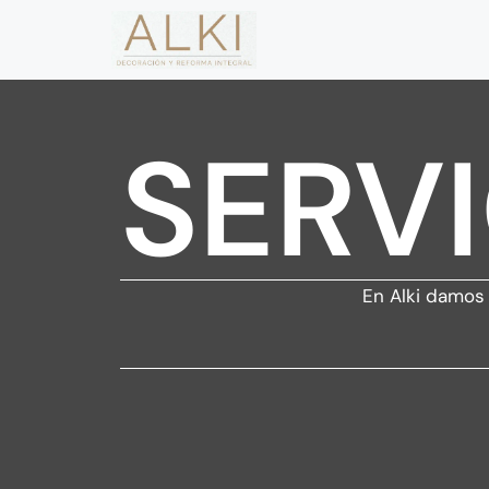
SERV
En Alki damos 